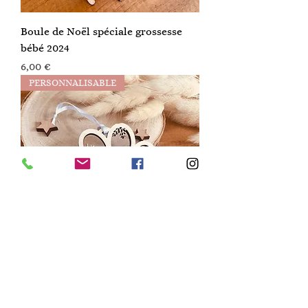
Boule de Noël spéciale grossesse
bébé 2024
Prix
6,00 €
PERSONNALISABLE
Boule de Noël patte de chien
Prix
4,00 €
PERSONNALISABLE