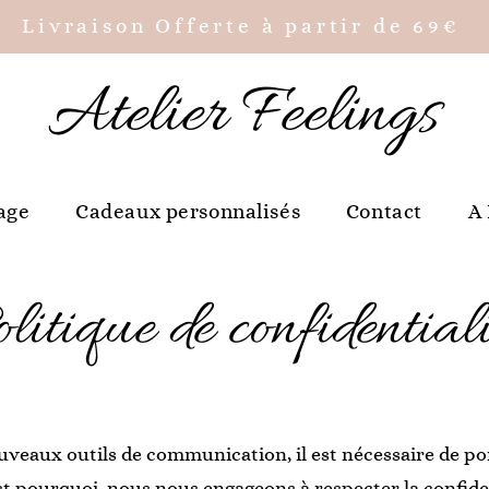
Livraison Offerte à partir de 69€
Atelier Feelings
age
Cadeaux personnalisés
Contact
A
litique de confidentiali
eaux outils de communication, il est nécessaire de por
’est pourquoi, nous nous engageons à respecter la confid