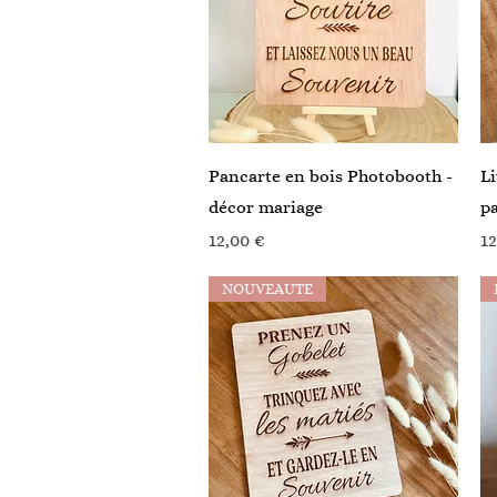
Aperçu rapide
Pancarte en bois Photobooth -
Li
décor mariage
pa
Prix
Pr
12,00 €
12
NOUVEAUTE