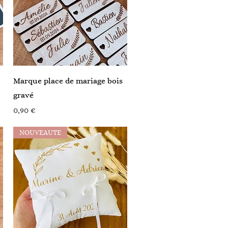
Aperçu rapide
Marque place de mariage bois
gravé
Prix
0,90 €
NOUVEAUTE