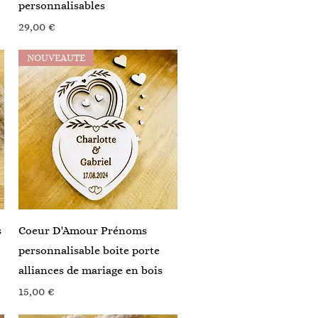
personnalisables
Prix
29,00 €
NOUVEAUTE
Aperçu rapide
s
Coeur D'Amour Prénoms
personnalisable boite porte
alliances de mariage en bois
Prix
15,00 €