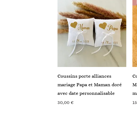
Aperçu rapide
Coussins porte alliances
C
mariage Papa et Maman doré
Ma
avec date personnalisable
ma
Prix
Pr
30,00 €
15