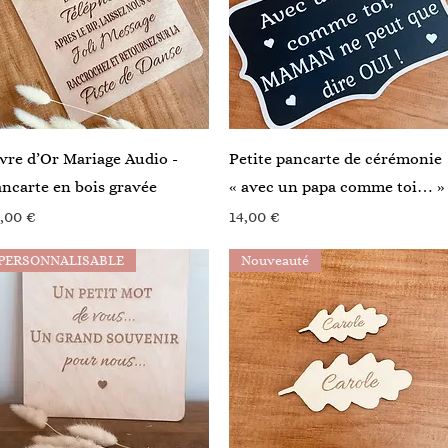
Aperçu rapide
Aperçu rapide
vre d’Or Mariage Audio -
Petite pancarte de cérémonie
ncarte en bois gravée
« avec un papa comme toi… »
ix
Prix
,00 €
14,00 €
PERSONNALISABLE
Nouveauté