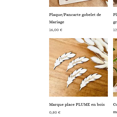
Aperçu rapide
Plaque/Pancarte gobelet de
Pl
Mariage
g
Prix
Pr
16,00 €
12
Aperçu rapide
Marque place PLUME en bois
Co
ma
Prix
0,80 €