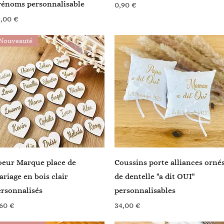
rénoms personnalisable
Prix
0,90 €
ix
,00 €
Nouveauté
Aperçu rapide
Aperçu rapide
oeur Marque place de
Coussins porte alliances orné
riage en bois clair
de dentelle "a dit OUI"
rsonnalisés
personnalisables
ix
Prix
60 €
34,00 €