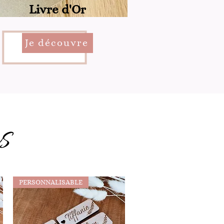
Livre d'Or
Je découvre
s
PERSONNALISABLE