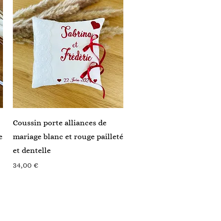
Aperçu rapide
Coussin porte alliances de
e
mariage blanc et rouge pailleté
et dentelle
Prix
34,00 €