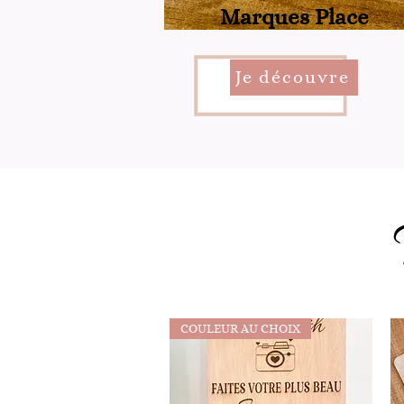
Marques Place
Je découvre
COULEUR AU CHOIX