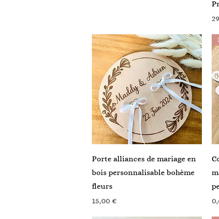
P
Pr
29
Aperçu rapide
Porte alliances de mariage en
C
bois personnalisable bohème
ma
fleurs
pe
Prix
Pr
15,00 €
0,