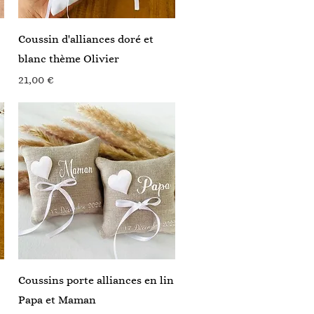
Aperçu rapide
Coussin d'alliances doré et
blanc thème Olivier
Prix
21,00 €
Aperçu rapide
Coussins porte alliances en lin
Papa et Maman