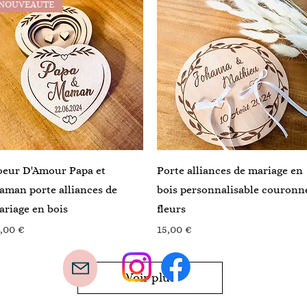
NOUVEAUTE
Aperçu rapide
Aperçu rapide
oeur D'Amour Papa et
Porte alliances de mariage en
man porte alliances de
bois personnalisable couronn
riage en bois
fleurs
ix
Prix
,00 €
15,00 €
Voir plus