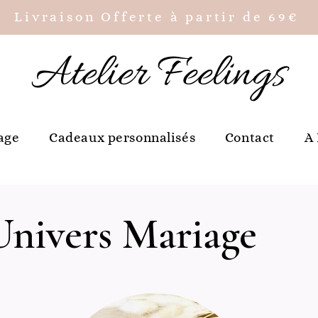
Livraison Offerte à partir de 69€
Atelier Feelings
age
Cadeaux personnalisés
Contact
A
Univers Mariage