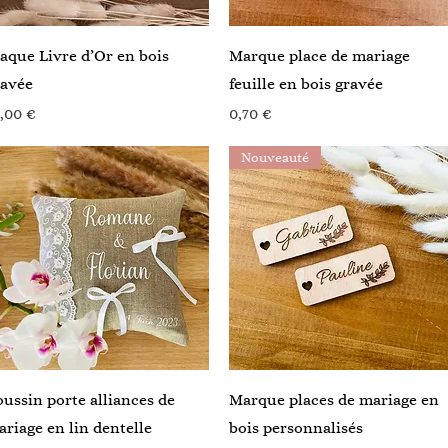
Aperçu rapide
Aperçu rapide
aque Livre d’Or en bois
Marque place de mariage
ravée
feuille en bois gravée
ix
Prix
,00 €
0,70 €
Nouveauté
Aperçu rapide
Aperçu rapide
ussin porte alliances de
Marque places de mariage en
riage en lin dentelle
bois personnalisés