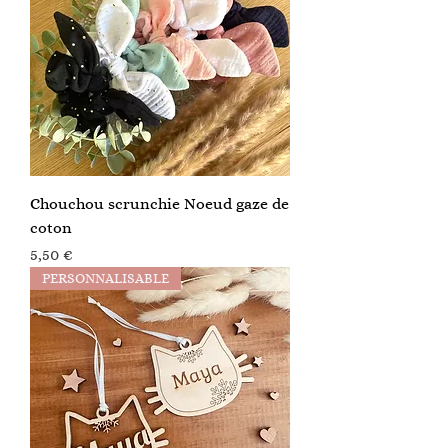
Chouchou scrunchie Noeud gaze de
coton
Prix
5,50 €
PERSONNALISABLE