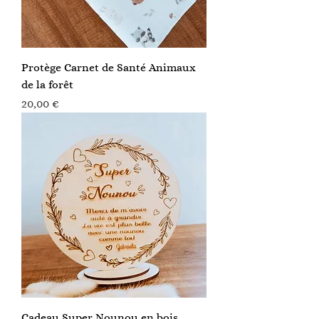
Protège Carnet de Santé Animaux
de la forêt
Prix
20,00 €
Cadeau Super Nounou en bois